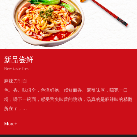
新品尝鲜
New taste fresh
麻辣刀削面
色、香、味俱全，色泽鲜艳、咸鲜而香、麻辣味厚，嗦完一口
粉，嚼下一碗面，感受舌尖味蕾的跳动，汤真的是麻辣味的精髓
所在了，…
More+