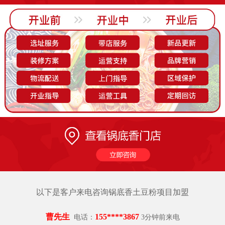
胡女士
150****0783
电话：
3分钟前来电
韩先生
183****0395
电话：
5分钟前来电
江女士
189****5665
电话：
1分钟前来电
杨先生
151****3670
电话：
3分钟前来电
以下是客户来电咨询锅底香土豆粉项目加盟
曹先生
155****3867
电话：
3分钟前来电
李先生
136****1361