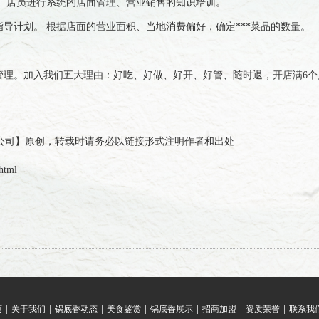
 店员进行系统的店面管理、营业销售的知识培训。
计划。 根据店面的营业面积、当地消费偏好，确定***菜品的数量。
管理。加入我们五大理由：好吃、好做、好开、好管、随时退，开店满6个月
锅底香集团有限公司】原创，转载时请务必以链接形式注明作者和出处
html
|
|
|
|
|
|
|
页
关于我们
锅底香动态
美食鉴赏
锅底香展示
招商加盟
资质荣誉
联系我