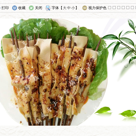
打印
收藏
关闭
字体【
大
中
小
】
视力保护色