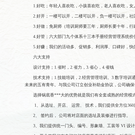
1.好吃；年轻人喜欢吃，小孩喜欢吃，老人喜欢吃，女
2.好开；一楼可以开，二楼可以开，负一楼可以开，社区
3.好做；免厨师（培训厨师要三年，厨师长要十年，行政
4.好管；六大部门九个体系十三本手册经营管理系统价
5.好赚；我们的活动多、促销多、利润厚、口碑好，快的
六大支持
设计支持；1.省时，2.省力，3.省心，4.省钱
技术支持；1.技能培训，2.经营管理培训。3.数字培
未来的五有青年。与我公司订立创业补助金协议，公司确保每
选择锅底香***大的优势就是我们有全套成熟的经营模式
1、从选址、开店、 运营、 技术，我们提供全方位36
2、 签约后， 公司将对店面的选址及装修进行指导。
3、我们提供统一门头、编号、形象墙、工装等 VI 设