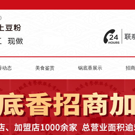
香动态
美食鉴赏
锅底香展示
招