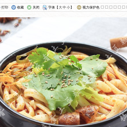
打印
收藏
关闭
字体【
大
中
小
】
视力保护色