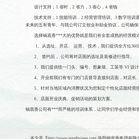
设计支持；1.省时，2.省力，3.省心，4.省钱
技术支持；1.技能培训，2.经营管理培训。3.数字培
未来的五有青年。与我公司订立创业补助金协议，公司确保每
选择锅底香***大的优势就是我们有全套成熟的经营模式
1、从选址、开店、 运营、 技术，我们提供全方位36
2、 签约后， 公司将对店面的选址及装修进行指导。
3、我们提供统一门头、编号、形象墙、工装等 VI 设
4、开业前我们有专门的门店督导直接到店面，对店长、
5、针对当地区域内消费状况为您制定个性化店面经营指导
6、店面开业庆典、促销活动的策划方案。
锅底香公司有***而严格的培训体系，让同学们学会经营和
本文是【http://www.guodixiang.com 洛阳