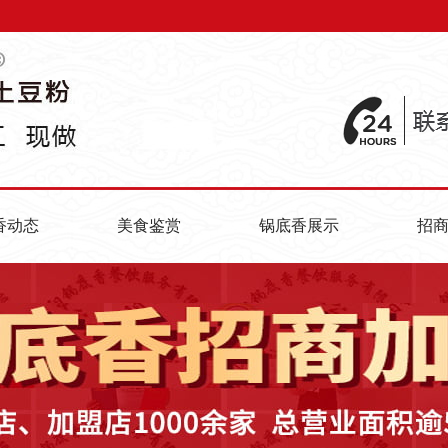
香动态
美食鉴赏
锅底香展示
招