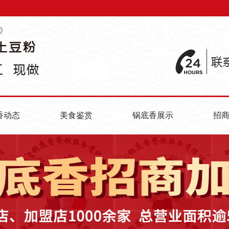
香动态
美食鉴赏
锅底香展示
招