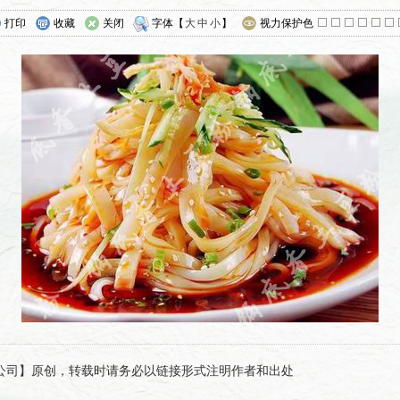
打印
收藏
关闭
字体【
大
中
小
】
视力保护色
锅底香集团有限公司】原创，转载时请务必以链接形式注明作者和出处