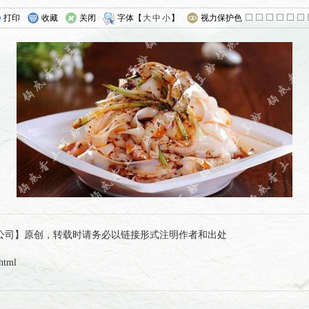
打印
收藏
关闭
字体【
大
中
小
】
视力保护色
锅底香集团有限公司】原创，转载时请务必以链接形式注明作者和出处
html