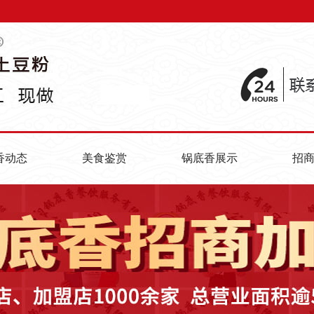
香动态
美食鉴赏
锅底香展示
招