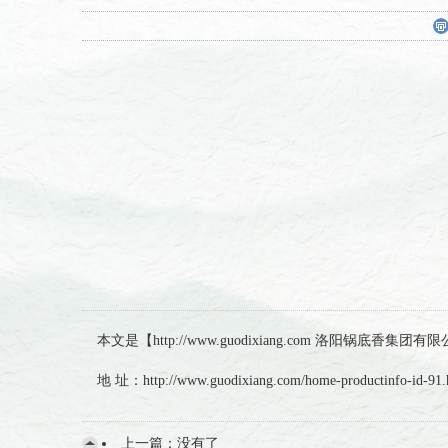
本文是【http://www.guodixiang.com 洛阳
地 址：http://www.guodixiang.com/home-productinfo-id-91.
上一篇：没有了